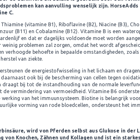
sproblemen kan aanvulling wenselijk zijn.
HorseAdds 
ine C.
Thiamine (vitamine B1), Riboflavine (B2), Niacine (B3), Cho
umzuur (B11) en Cobalamine (B12). Vitamine B is een watero
aardenlijf en dat er dagelijks voldoende moet worden aang
 weinig problemen zal zorgen, omdat het wordt afgescheid
n verhoogde behoefte in bepaalde omstandigheden, zoals ti
 herstel van ziekte.
rsteunen de energiestofwisseling in het lichaam en dragen 
 daarnaast ook bij de bescherming van cellen tegen oxidati
 draagt bij tot de instandhouding van de normale leverfuncti
tot de vermindering van vermoeidheid. Vitamine B6 onderste
 werking van het immuunsysteem. Biotine is belangrijk voo
tuurlijke vorming van rode bloedcellen, ondersteunt het im
rbinsäure, wird von Pferden selbst aus Glukose in der L
ng von Knochen, Zähnen und Kollagen und ist ein starke