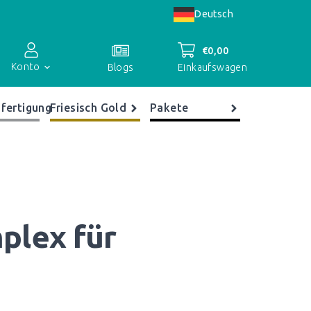
Deutsch
€
0,00
Konto
Einkaufswagen
Blogs
fertigung
Friesisch Gold
Pakete
Kontoübersicht
Bestellungen
Register
plex für