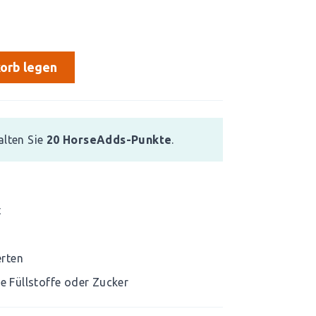
orb legen
alten Sie
20
HorseAdds-Punkte
.
t
erten
ge Füllstoffe oder Zucker