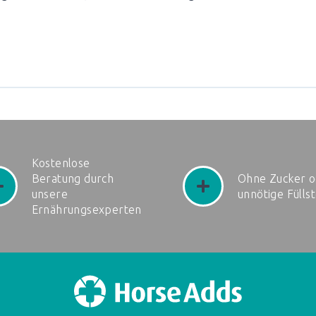
Kostenlose
Beratung durch
Ohne Zucker o
unsere
unnötige Fülls
Ernährungsexperten