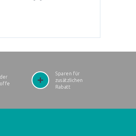
Sparen für
der
zusätzlichen
toffe
Rabatt