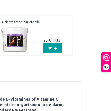
Lithothamne für Pferde
ab € 44.35
9,7
de B-vitamines of vitamine C
de micro-organismen in de darm,
inderde weerstand,