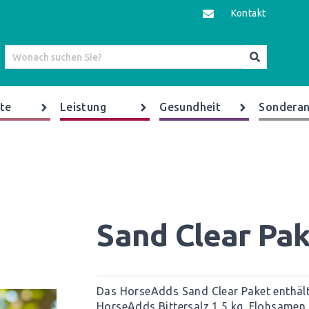
Kontakt
te
Leistung
Gesundheit
Sonderan
Sand Clear Pa
Das HorseAdds Sand Clear Paket enthä
HorseAdds Bittersalz 1,5 kg. Flohsamen