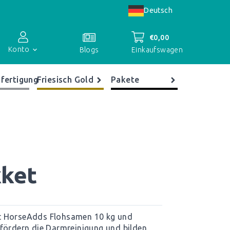
Deutsch
€
0,00
Konto
Einkaufswagen
Blogs
fertigung
Friesisch Gold
Pakete
Kontoübersicht
Bestellungen
Register
kket
lt HorseAdds Flohsamen 10 kg und
 fördern die Darmreinigung und bilden