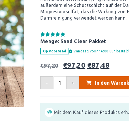
außerdem eine Schutzschicht auf der 
Magnesiumsulfat, das die Wirkung von P
Darmreinigung verwendet werden kann.
Menge:
Sand Clear Pakket
Gewaardeerd
2
5.00
op 5
gebaseerd
Vandaag voor 16:00 uur bestel
Op voorraad
op
klant
waarderingen
Oorspronkelijke
Huidige
€
97,20
€
87,48
€
97,20
prijs
prijs
was:
is:
-
+
In den Warenk
€108,00.
€97,20.
Mit dem Kauf dieses Produkts erh