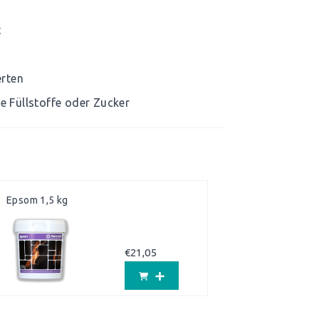
t
erten
ge Füllstoffe oder Zucker
Epsom 1,5 kg
€
21,05