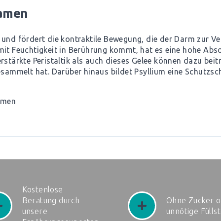
Samen
g und fördert die kontraktile Bewegung, die der Darm zur 
mit Feuchtigkeit in Berührung kommt, hat es eine hohe Abso
erstärkte Peristaltik als auch dieses Gelee können dazu be
gesammelt hat. Darüber hinaus bildet Psyllium eine Schutz
samen
Kostenlose
Beratung durch
Ohne Zucker o
unsere
unnötige Fülls