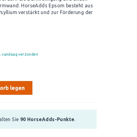
Darmwand. HorseAdds Epsom besteht aus
syllium verstärkt und zur Förderung der
d, vandaag verzonden
orb legen
alten Sie
90
HorseAdds-Punkte
.