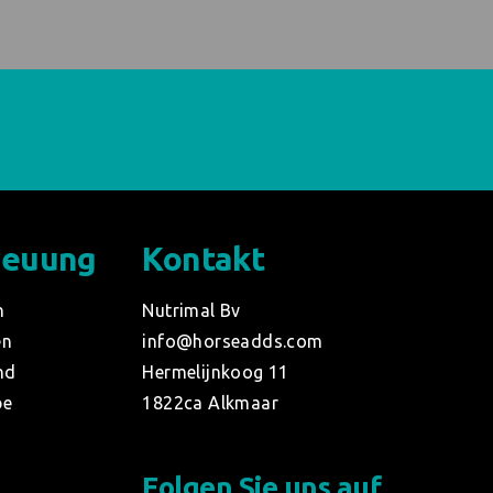
reuung
Kontakt
n
Nutrimal Bv
en
info@horseadds.com
nd
Hermelijnkoog 11
be
1822ca Alkmaar
Folgen Sie uns auf