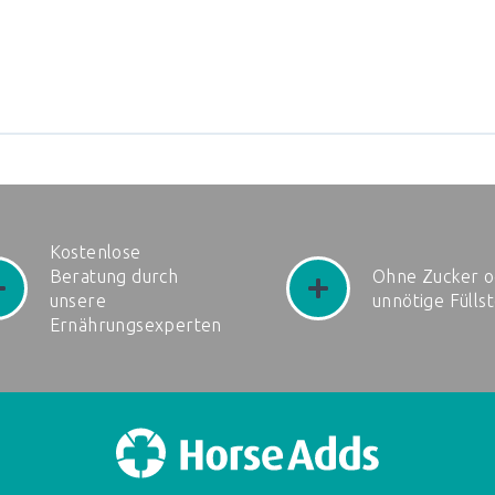
Kostenlose
Beratung durch
Ohne Zucker o
unsere
unnötige Fülls
Ernährungsexperten