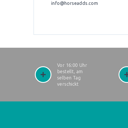
info@horseadds.com
Vor 16:00 Uhr
bestellt, am
selben Tag
verschickt