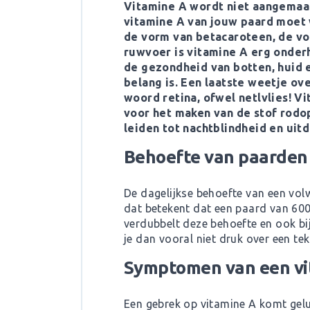
Vitamine A wordt niet aangemaak
vitamine A van jouw paard moet w
de vorm van betacaroteen, de voo
ruwvoer is vitamine A erg onder
de gezondheid van botten, huid e
belang is. Een laatste weetje ov
woord retina, ofwel netlvlies! Vi
voor het maken van de stof rodop
leiden tot nachtblindheid en uit
Behoefte van paarden
De dagelijkse behoefte van een vol
dat betekent dat een paard van 600
verdubbelt deze behoefte en ook bij
je dan vooral niet druk over een te
Symptomen van een vi
Een gebrek op vitamine A komt gel