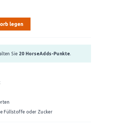
orb legen
alten Sie
20
HorseAdds-Punkte
.
t
erten
ge Füllstoffe oder Zucker