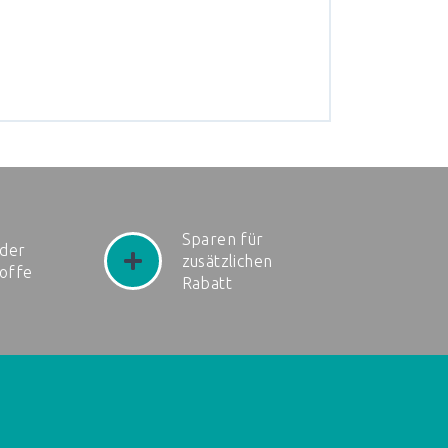
Sparen für
der
zusätzlichen
toffe
Rabatt