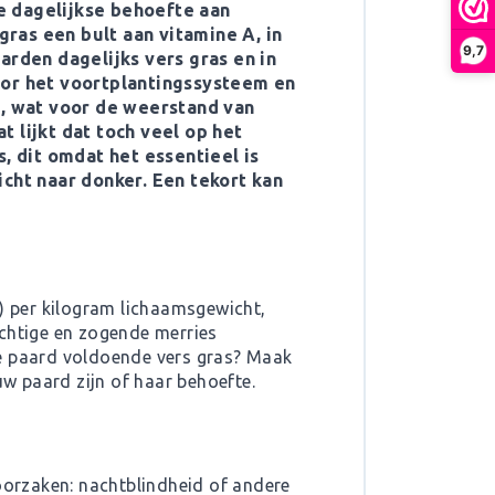
e dagelijkse behoefte aan
ras een bult aan vitamine A, in
9,7
arden dagelijks vers gras en in
oor het voortplantingssysteem en
t, wat voor de weerstand van
 lijkt dat toch veel op het
, dit omdat het essentieel is
icht naar donker. Een tekort kan
d) per kilogram lichaamsgewicht,
achtige en zogende merries
 je paard voldoende vers gras? Maak
uw paard zijn of haar behoefte.
orzaken: nachtblindheid of andere