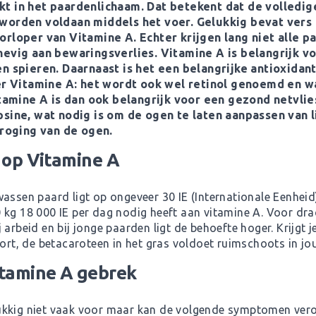
t in het paardenlichaam. Dat betekent dat de volledig
orden voldaan middels het voer. Gelukkig bevat vers g
rloper van Vitamine A. Echter krijgen lang niet alle pa
hevig aan bewaringsverlies. Vitamine A is belangrijk v
n spieren. Daarnaast is het een belangrijke antioxidan
er Vitamine A: het wordt ook wel retinol genoemd en wat
tamine A is dan ook belangrijk voor een gezond netvlies
sine, wat nodig is om de ogen te laten aanpassen van l
droging van de ogen.
 op Vitamine A
wassen paard ligt op ongeveer 30 IE (Internationale Eenhei
 kg 18 000 IE per dag nodig heeft aan vitamine A. Voor dr
 arbeid en bij jonge paarden ligt de behoefte hoger. Krijgt
kort, de betacaroteen in het gras voldoet ruimschoots in jo
tamine A gebrek
ukkig niet vaak voor maar kan de volgende symptomen vero