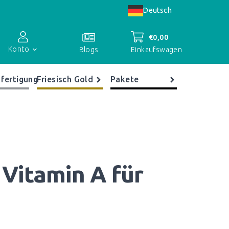
Deutsch
€
0,00
Konto
Einkaufswagen
Blogs
fertigung
Friesisch Gold
Pakete
Kontoübersicht
Bestellungen
Register
 Vitamin A für