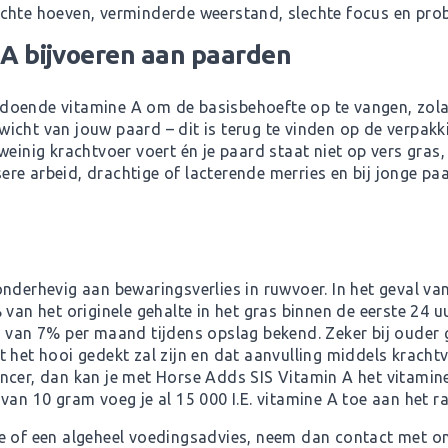
echte hoeven, verminderde weerstand, slechte focus en pr
A bijvoeren aan paarden
doende vitamine A om de basisbehoefte op te vangen, zol
cht van jouw paard – dit is terug te vinden op de verpakki
einig krachtvoer voert én je paard staat niet op vers gras, 
nsere arbeid, drachtige of lacterende merries en bij jonge p
onderhevig aan bewaringsverlies in ruwvoer. In het geval v
van het originele gehalte in het gras binnen de eerste 24 uu
s van 7% per maand tijdens opslag bekend. Zeker bij ouder
 het hooi gedekt zal zijn en dat aanvulling middels krachtv
ncer, dan kan je met Horse Adds SIS Vitamin A het vitamin
van 10 gram voeg je al 15 000 I.E. vitamine A toe aan het 
ie of een algeheel voedingsadvies, neem dan contact met o