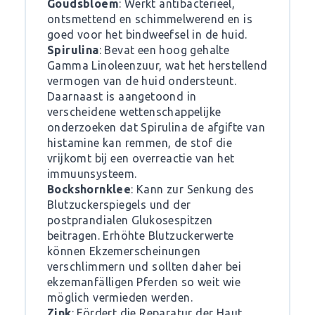
Goudsbloem
: Werkt antibacterieel,
ontsmettend en schimmelwerend en is
goed voor het bindweefsel in de huid.
Spirulina
: Bevat een hoog gehalte
Gamma Linoleenzuur, wat het herstellend
vermogen van de huid ondersteunt.
Daarnaast is aangetoond in
verscheidene wettenschappelijke
onderzoeken dat Spirulina de afgifte van
histamine kan remmen, de stof die
vrijkomt bij een overreactie van het
immuunsysteem.
Bockshornklee
: Kann zur Senkung des
Blutzuckerspiegels und der
postprandialen Glukosespitzen
beitragen. Erhöhte Blutzuckerwerte
können Ekzemerscheinungen
verschlimmern und sollten daher bei
ekzemanfälligen Pferden so weit wie
möglich vermieden werden.
Zink
: Fördert die Reparatur der Haut.