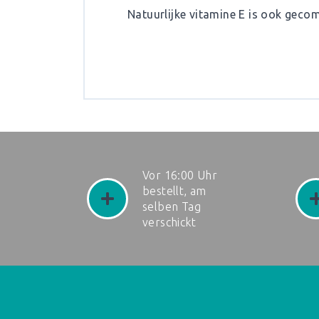
Natuurlijke vitamine E is ook geco
Vor 16:00 Uhr
bestellt, am
selben Tag
verschickt