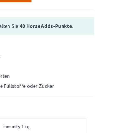
alten Sie
40
HorseAdds-Punkte
.
t
erten
ge Füllstoffe oder Zucker
Immunity 1 kg