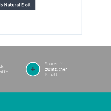
 Natural E oil
Sparen für
der
zusätzlichen
toffe
Rabatt