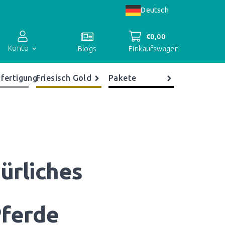
Deutsch
€
0,00
Konto
Einkaufswagen
Blogs
fertigung
Friesisch Gold
Pakete
Kontoübersicht
Bestellungen
Register
türliches
Pferde