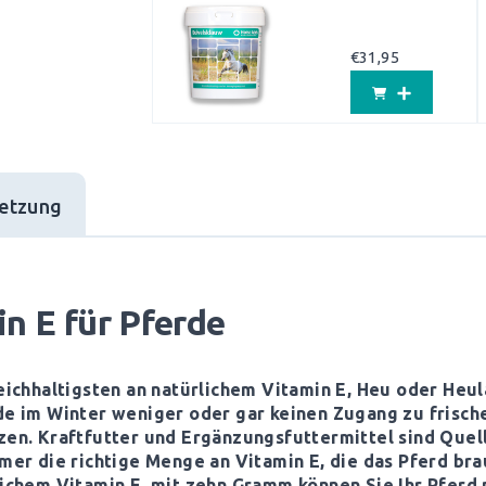
€
31,95
etzung
n E für Pferde
reichhaltigsten an natürlichem Vitamin E, Heu oder He
de im Winter weniger oder gar keinen Zugang zu frisch
zen. Kraftfutter und Ergänzungsfuttermittel sind Quel
mmer die richtige Menge an Vitamin E, die das Pferd br
lichem Vitamin E, mit zehn Gramm können Sie Ihr Pferd m