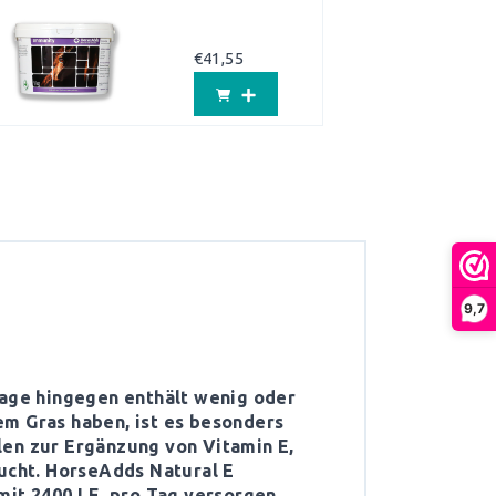
€
41,55
9,7
ulage hingegen enthält wenig oder
em Gras haben, ist es besonders
len zur Ergänzung von Vitamin E,
aucht. HorseAdds Natural E
it 2400 I.E. pro Tag versorgen.