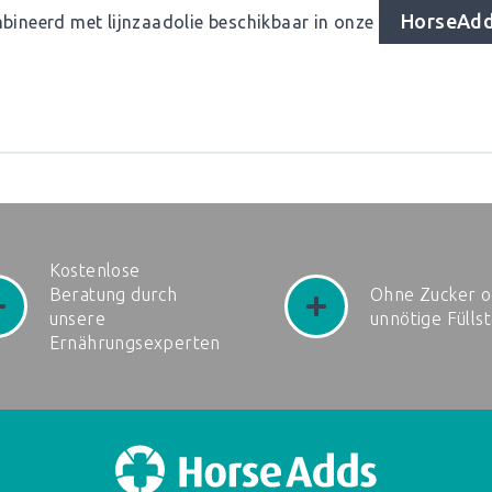
HorseAdds
mbineerd met lijnzaadolie beschikbaar in onze
Kostenlose
Beratung durch
Ohne Zucker o
unsere
unnötige Fülls
Ernährungsexperten