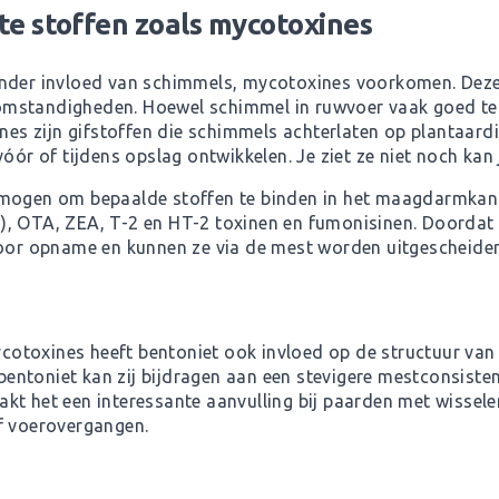
e stoffen zoals mycotoxines
onder invloed van schimmels, mycotoxines voorkomen. Deze
mstandigheden. Hoewel schimmel in ruwvoer vaak goed te 
ines zijn gifstoffen die schimmels achterlaten op plantaardi
óór of tijdens opslag ontwikkelen. Je ziet ze niet noch kan j
rmogen om bepaalde stoffen te binden in het maagdarmkanaa
), OTA, ZEA, T-2 en HT-2 toxinen en fumonisinen. Doordat
voor opname en kunnen ze via de mest worden uitgescheiden
otoxines heeft bentoniet ook invloed op de structuur va
ntoniet kan zij bijdragen aan een stevigere mestconsisten
kt het een interessante aanvulling bij paarden met wissele
f voerovergangen.