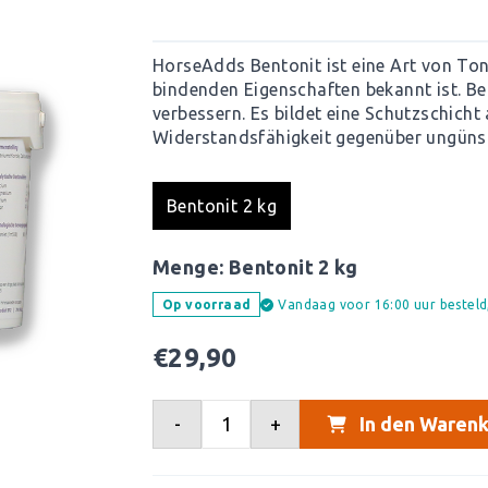
HorseAdds Bentonit ist eine Art von Ton
bindenden Eigenschaften bekannt ist. Ben
verbessern. Es bildet eine Schutzschic
Widerstandsfähigkeit gegenüber ungünst
Bentonit 2 kg
Menge:
Bentonit 2 kg
Vandaag voor 16:00 uur bestel
Op voorraad
€
29,90
-
+
In den Warenk