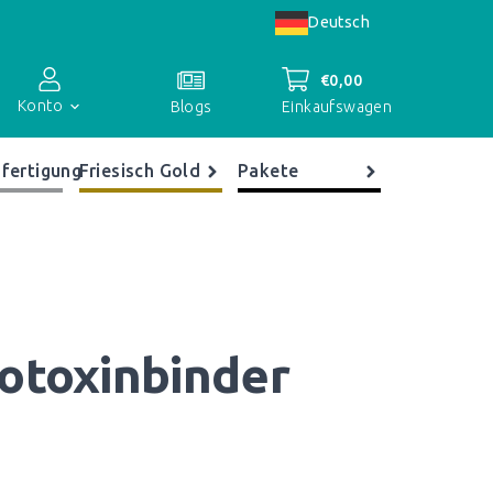
Deutsch
€
0,00
Konto
Einkaufswagen
Blogs
fertigung
Friesisch Gold
Pakete
Kontoübersicht
Bestellungen
Register
otoxinbinder