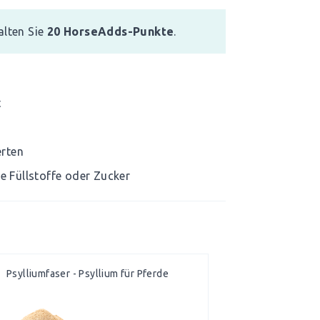
alten Sie
20
HorseAdds-Punkte
.
t
erten
ge Füllstoffe oder Zucker
Psylliumfaser - Psyllium für Pferde