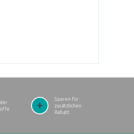
Sparen für
der
zusätzlichen
toffe
Rabatt