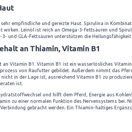
Haut
ehr empfindliche und gereizte Haut. Spirulina in Kombinati
t wirken. Leinöl ist reich an Omega-3-Fettsäuren und Spir
- und GLA-Fettsäuren unterstützen die Heilungsfähigkeit 
ehalt an Thiamin, Vitamin B1
t an Vitamin B1. Vitamin B1 ist ein wasserlösliches Vitami
rozess von Raufutter gebildet. Außerdem nimmt das Pferd 
nicht in der Lage ist, ausreichend Vitamin B1 zu produzi
raten ist.
ydratstoffwechsel und hilft dem Pferd, Energie aus Kohlenh
amin zu einer normalen Funktion des Nervensystems bei. N
 Verbindung gebracht werden. Ein
Thiamin-haltiges Ergänzu