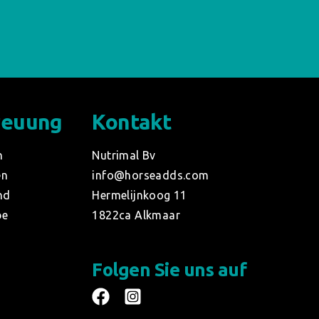
reuung
Kontakt
n
Nutrimal Bv
en
info@horseadds.com
nd
Hermelijnkoog 11
be
1822ca Alkmaar
Folgen Sie uns auf