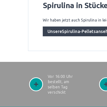
Spirulina in Stücke
Wir haben jetzt auch Spirulina in lei
Unsere
Spirulina-Pellets
anse
Vor 16:00 Uhr
bestellt, am
selben Tag
verschickt