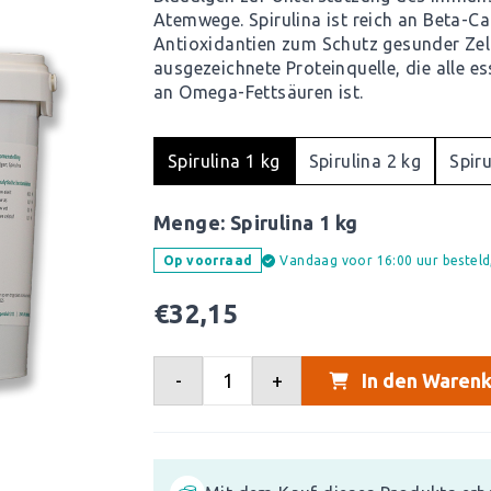
Atemwege. Spirulina ist reich an Beta-Ca
Antioxidantien zum Schutz gesunder Zell
ausgezeichnete Proteinquelle, die alle e
an Omega-Fettsäuren ist.
Spirulina 1 kg
Spirulina 2 kg
Spiru
Menge:
Spirulina 1 kg
Vandaag voor 16:00 uur bestel
Op voorraad
€
32,15
-
+
In den Warenk