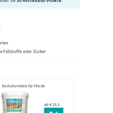
alten Sie
30
HorseAdds-Punkte
.
t
erten
ge Füllstoffe oder Zucker
Bockshornklee für Pferde
ab € 25.5