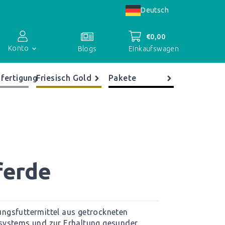
Deutsch
€
0,00
Konto
Einkaufswagen
Blogs
fertigung
Friesisch Gold
Pakete
Kontoübersicht
Bestellungen
Register
ferde
zungsfuttermittel aus getrockneten
systems und zur Erhaltung gesunder