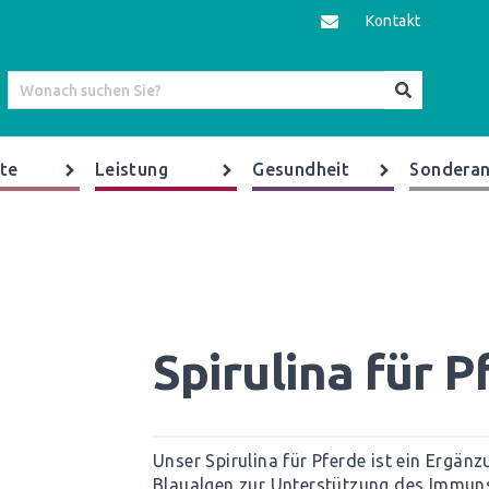
Kontakt
te
Leistung
Gesundheit
Sonderan
Spirulina für P
Unser Spirulina für Pferde ist ein Ergän
Blaualgen zur Unterstützung des Immun