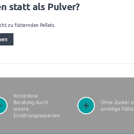
n statt als Pulver?
cht zu fütternden Pellets.
hen
Kostenlose
Beratung durch
Ohne Zucker o
unsere
unnötige Fülls
Ernährungsexperten