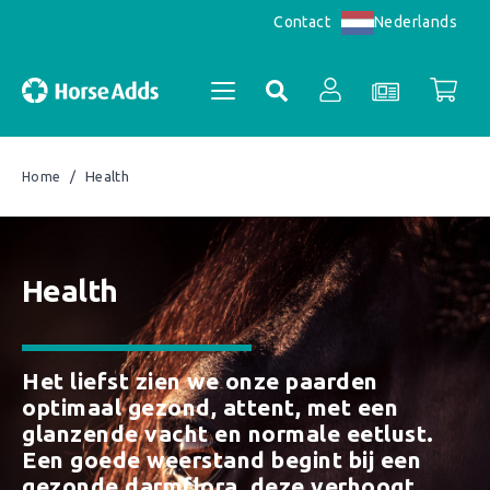
Nederlands
Contact
/
Health
Home
Accountoverzicht
Bestellingen
Health
Registreren
Het liefst zien we onze paarden
optimaal gezond, attent, met een
glanzende vacht en normale eetlust.
Een goede weerstand begint bij een
gezonde darmflora, deze verhoogt