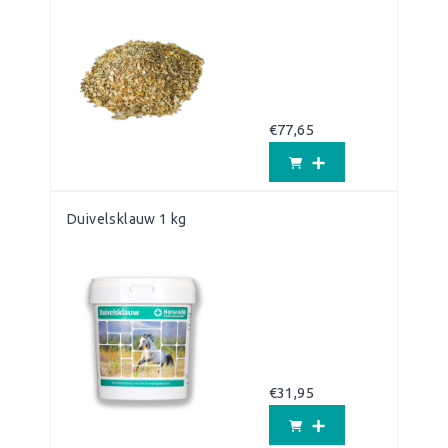
€
77,65
Duivelsklauw 1 kg
€
31,95