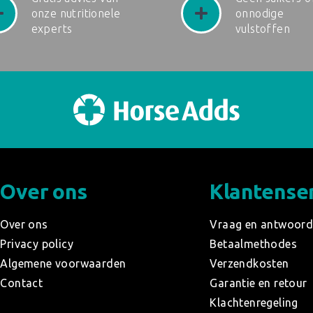
onze nutritionele
onnodige
experts
vulstoffen
Over ons
Klantense
Over ons
Vraag en antwoor
Privacy policy
Betaalmethodes
Algemene voorwaarden
Verzendkosten
Contact
Garantie en retour
Klachtenregeling