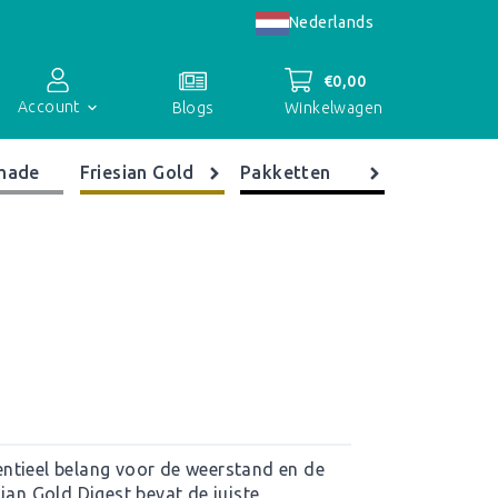
Nederlands
€
0,00
Account
Winkelwagen
Blogs
made
Friesian Gold
Pakketten
Accountoverzicht
Bestellingen
Registreren
ntieel belang voor de weerstand en de
ian Gold Digest bevat de juiste