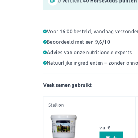
U verdient
40
HorseAdds punten
Voor 16:00 besteld, vandaag verzonde
Beoordeeld met een 9,6/10
Advies van onze nutritionele experts
Natuurlijke ingrediënten – zonder onno
Vaak samen gebruikt
Stallion
v.a. €