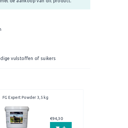
met de aankoop van dit product.
n
dige vulstoffen of suikers
FG Expert Powder 3,5 kg
€
94,30