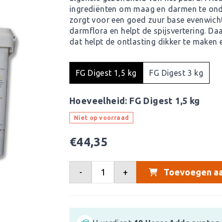
ingrediënten om maag en darmen te ond
zorgt voor een goed zuur base evenwicht
darmflora en helpt de spijsvertering. Daa
dat helpt de ontlasting dikker te make
FG Digest 1,5 kg
FG Digest 3 kg
Hoeveelheid:
FG Digest 1,5 kg
Niet op voorraad
€
44,35
-
+
Toevoegen aa