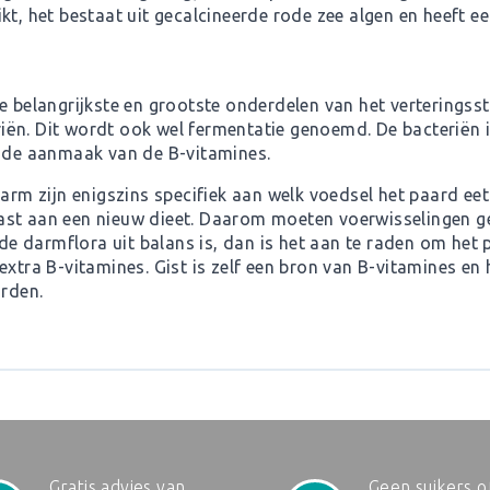
kt, het bestaat uit gecalcineerde rode zee algen en heeft e
e belangrijkste en grootste onderdelen van het verteringsst
ën. Dit wordt ook wel fermentatie genoemd. De bacteriën i
r de aanmaak van de B-vitamines.
darm zijn enigszins specifiek aan welk voedsel het paard e
st aan een nieuw dieet. Daarom moeten voerwisselingen ge
 de darmflora uit balans is, dan is het aan te raden om het 
extra B-vitamines. Gist is zelf een bron van B-vitamines en 
rden.
Gratis advies van
Geen suikers o