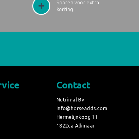
Sparen voor extra
korting
rvice
Contact
d
Nutrimal Bv
info@horseadds.com
Hermelijnkoog 11
1822ca Alkmaar