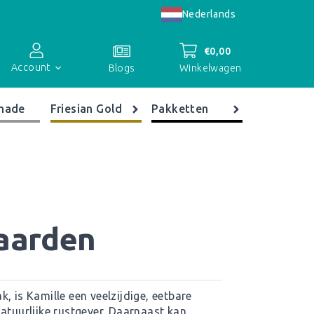
Nederlands
€
0,00
Account
Winkelwagen
Blogs
made
Friesian Gold
Pakketten
Accountoverzicht
Bestellingen
Registreren
paarden
, is Kamille een veelzijdige, eetbare
atuurlijke rustgever. Daarnaast kan