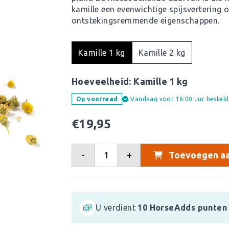
kamille een evenwichtige spijsvertering 
ontstekingsremmende eigenschappen.
Kamille 1 kg
Kamille 2 kg
Hoeveelheid:
Kamille 1 kg
Vandaag voor 16:00 uur bestel
Op voorraad
€
19,95
-
+
Toevoegen aa
U verdient
10
HorseAdds punten