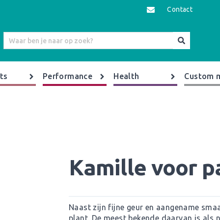
Contact
ts
Performance
Health
Custom 
Kamille voor 
Naast zijn fijne geur en aangename smaak
plant. De meest bekende daarvan is als n