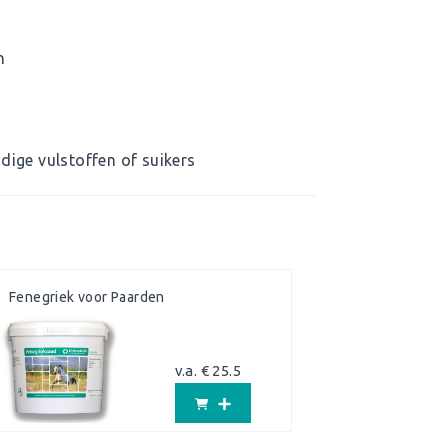
n
dige vulstoffen of suikers
Fenegriek voor Paarden
v.a. € 25.5