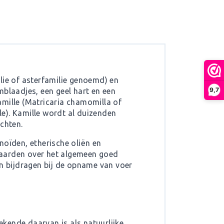
lie of asterfamilie genoemd) en
9,7
blaadjes, een geel hart en een
amille (Matricaria chamomilla of
e). Kamille wordt al duizenden
chten.
noïden, etherische oliën en
paarden over het algemeen goed
an bijdragen bij de opname van voer
ekende daarvan is als natuurlijke