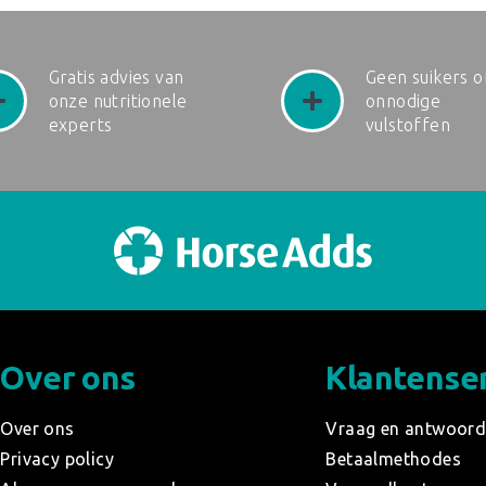
Gratis advies van
Geen suikers o
onze nutritionele
onnodige
experts
vulstoffen
Over ons
Klantense
Over ons
Vraag en antwoor
Privacy policy
Betaalmethodes