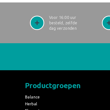
Voor 16:00 uur
besteld, zelfde
dag verzonden
Productgroepen
Balance
Herbal