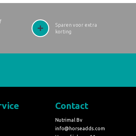
f
Sparen voor extra
korting
rvice
Contact
d
Nutrimal Bv
info@horseadds.com