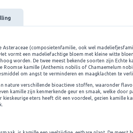
ling
de Asteraceae (composietenfamilie, ook wel madeliefjesfami
 Het vormt een madeliefachtige bloem met kleine witte bloem
r hoog worden. De twee meest bekende soorten zijn Echte k
ige Roomse kamille (Anthemis nobilis of Chamaemelum nobil
neesmiddel om angst te verminderen en maagklachten te verli
n nature verschillende bioactieve stoffen, waaronder flavo
even kamille zijn kenmerkende geur en smaak, welke door 
kieskeurige eters heeft dit een voordeel, gezien kamille k
k.
smaak, is kamille een veelzijdige, eetbare plant. De meest b