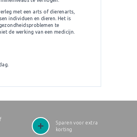
mineniveaus te verhogen.
erleg met een arts of dierenarts,
n individuen en dieren. Het is
f gezondheidsproblemen te
iet de werking van een medicijn.
dag.
f
Sparen voor extra
korting