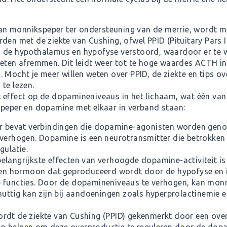
n monnikspeper ter ondersteuning van de merrie, wordt m
den met de ziekte van Cushing, ofwel PPID (Pituitary Pars I
n de hypothalamus en hypofyse verstoord, waardoor er te w
n afremmen. Dit leidt weer tot te hoge waardes ACTH in 
d.
Mocht je meer willen weten over PPID, de ziekte en tips 
te lezen.
 effect op de dopamineniveaus in het lichaam, wat één van
speper en dopamine met elkaar in verband staan:
r bevat verbindingen die dopamine-agonisten worden geno
verhogen. Dopamine is een neurotransmitter die betrokken i
ulatie.
belangrijkste effecten van verhoogde dopamine-activiteit i
 een hormoon dat geproduceerd wordt door de hypofyse en i
e functies. Door de dopamineniveaus te verhogen, kan mon
nuttig kan zijn bij aandoeningen zoals hyperprolactinemie e
wordt de ziekte van Cushing (PPID) gekenmerkt door een o