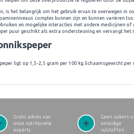
n helpen om deze overproductie te reguleren door de dopa
, is het belangrijk om het gebruik ervan te overwegen in ov
amineniveaus complex kunnen zijn en kunnen variëren tusse
gebruiken en mogelijke interacties met andere medicijnen o
er puur geschikt als extra ondersteuning en vervangt het n
onnikspeper
eper ligt op 1,5-2,5 gram per 100 kg lichaamsgewicht per 
Gratis advies van
Geen suikers o
onze nutritionele
onnodige
experts
vulstoffen