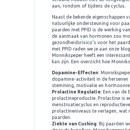
aan, rondom of tijdens de cyclus.
Naast de bekende eigenschappen va
natuurlijke ondersteuning voor paar
paarden met PPID is de werking va
de aanmaak van hormonen zou moete
gezondheidsrisico’s voor het paar
met PPID raden we je aan onze blog 
Monnikspeper heeft een interessant
kan zijn. Een overzicht hoe Monnik
Dopamine-Effecten
: Monnikspepe
dopamine-activiteit in de hersenen 
stemming, motivatie en hormoonreg
Prolactine Regulatie
: Een van de 
prolactineproductie. Prolactine is
menstruatiecyclus en reproductiev
prolactineniveaus te verlagen, wat 
paarden.
Ziekte van Cushing
: Bij paarden 