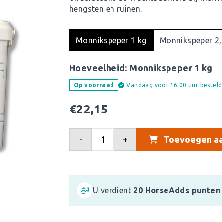
hengsten en ruinen.
Monnikspeper 1 kg
Monnikspeper 2,
Hoeveelheid:
Monnikspeper 1 kg
Vandaag voor 16:00 uur bestel
Op voorraad
€
22,15
-
+
Toevoegen aa
U verdient
20
HorseAdds punten