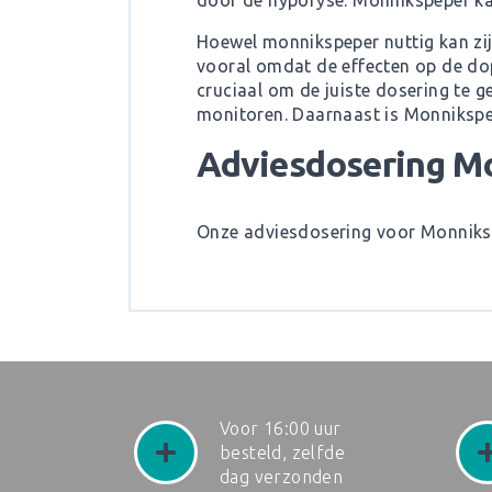
door de hypofyse. Monnikspeper ka
Hoewel monnikspeper nuttig kan zijn
vooral omdat de effecten op de dop
cruciaal om de juiste dosering te 
monitoren. Daarnaast is Monnikspep
Adviesdosering M
Onze adviesdosering voor Monniksp
Voor 16:00 uur
besteld, zelfde
dag verzonden