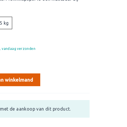
5 kg
d, vandaag verzonden
n winkelmand
met de aankoop van dit product.