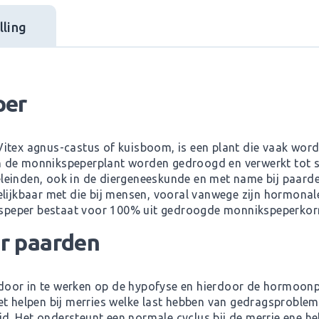
ling
per
itex agnus-castus of kuisboom, is een plant die vaak wordt
n de monnikspeperplant worden gedroogd en verwerkt tot 
leinden, ook in de diergeneeskunde en met name bij paard
elijkbaar met die bij mensen, vooral vanwege zijn hormonal
peper bestaat voor 100% uit gedroogde monnikspeperkorr
r paarden
oor in te werken op de hypofyse en hierdoor de hormoonpr
et helpen bij merries welke last hebben van gedragsprobl
d. Het ondersteunt een normale cyclus bij de merrie ene h