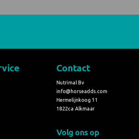
rvice
Contact
d
Nutrimal Bv
info@horseadds.com
Hermelijnkoog 11
1822ca Alkmaar
Volg ons op