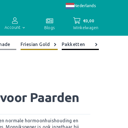
Nederlands
€
0,00
Account
Winkelwagen
Blogs
made
Friesian Gold
Pakketten
Accountoverzicht
Bestellingen
Registreren
voor Paarden
een normale hormoonhuishouding en
s. Monnikspeper is ook inzetbaar bij