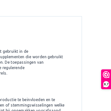
 gebruikt in de
supplementen die worden gebruikt
en. De toepassingen van
e regulerende
els.
9,7
oductie te beïnvloeden en te
emen of stemmingswisselingen welke
elpt bij ongemakken voorafgaand