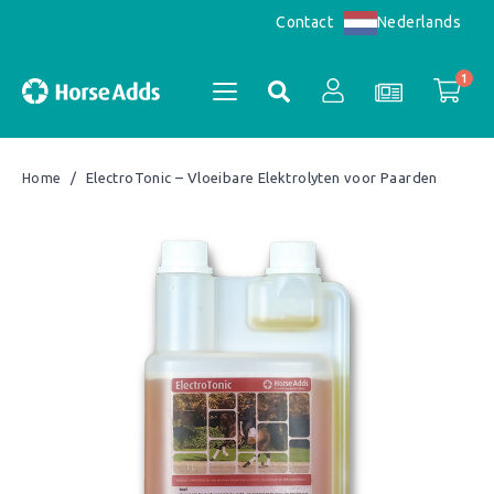
Nederlands
Contact
1
/
ElectroTonic – Vloeibare Elektrolyten voor Paarden
Home
Accountoverzicht
Valeriaan 500 gram
×
1 ×
€
28,80
Bestellingen
Registreren
Subtotaal:
€
28,80
Bekijk winkelwagen
Afrekenen