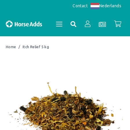
Nederlands
Contact
/
Itch Relief 5 kg
Home
Accountoverzicht
Bestellingen
Registreren