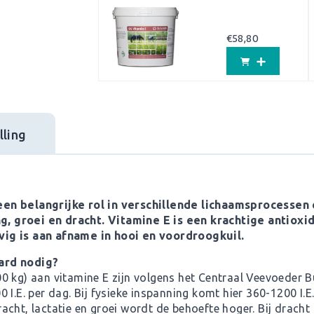
€
58,80
ling
een belangrijke rol in verschillende lichaamsprocessen
ing, groei en dracht. Vitamine E is een krachtige antioxi
ig is aan afname in hooi en voordroogkuil.
ard nodig?
0 kg) aan vitamine E zijn volgens het Centraal Veevoeder 
I.E. per dag. Bij fysieke inspanning komt hier 360-1200 I.E.
racht, lactatie en groei wordt de behoefte hoger. Bij dracht is