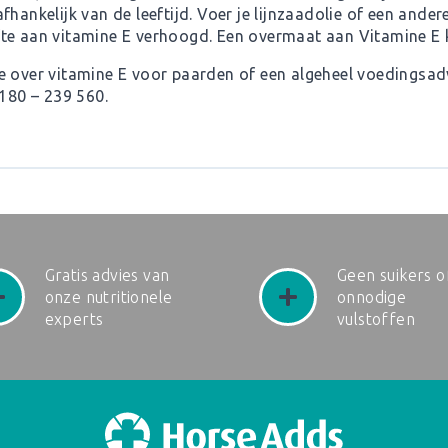
. afhankelijk van de leeftijd. Voer je lijnzaadolie of een and
te aan vitamine E verhoogd. Een overmaat aan Vitamine E k
e over vitamine E voor paarden of een algeheel voedingsa
0180 – 239 560.
Gratis advies van
Geen suikers o
onze nutritionele
onnodige
experts
vulstoffen