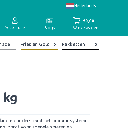
Nederlands
€
0,00
Account
Winkelwagen
Blogs
made
Friesian Gold
Pakketten
Accountoverzicht
Bestellingen
Registreren
 kg
rking en ondersteunt het immuunsysteem.
ng, zorgt voor soepele spieren en