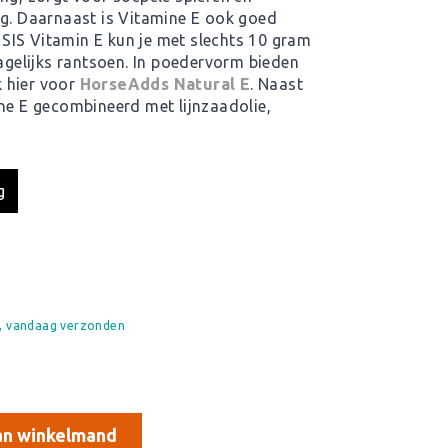
ng. Daarnaast is Vitamine E ook goed
SIS Vitamin E kun je met slechts 10 gram
dagelijks rantsoen. In poedervorm bieden
k hier voor
HorseAdds Natural E
. Naast
ine E gecombineerd met lijnzaadolie,
g
d, vandaag verzonden
n winkelmand