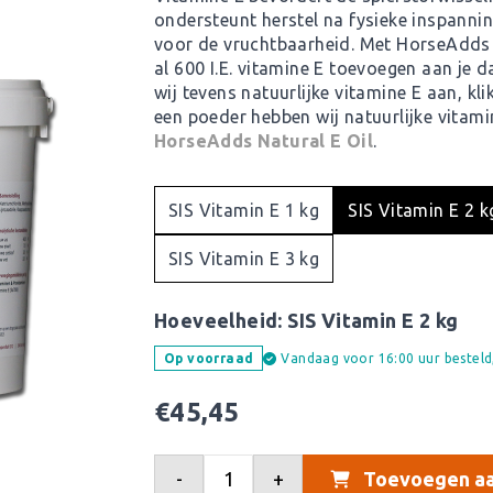
ondersteunt herstel na fysieke inspanni
voor de vruchtbaarheid. Met HorseAdds 
al 600 I.E. vitamine E toevoegen aan je 
wij tevens natuurlijke vitamine E aan, kli
een poeder hebben wij natuurlijke vitam
HorseAdds Natural E Oil
.
SIS Vitamin E 1 kg
SIS Vitamin E 2 k
SIS Vitamin E 3 kg
Hoeveelheid:
SIS Vitamin E 2 kg
Vandaag voor 16:00 uur bestel
Op voorraad
€
45,45
-
+
Toevoegen aa