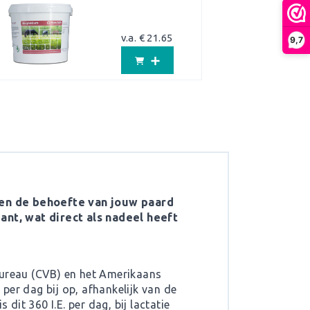
v.a. € 21.65
9,7
 en de behoefte van jouw paard
dant, wat direct als nadeel heeft
Bureau (CVB) en het Amerikaans
 per dag bij op, afhankelijk van de
 dit 360 I.E. per dag, bij lactatie