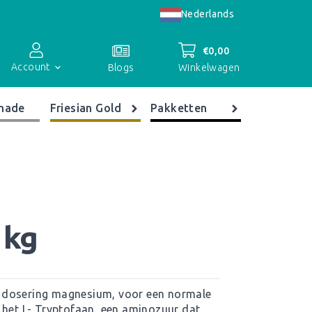
Nederlands
€
0,00
Account
Winkelwagen
Blogs
made
Friesian Gold
Pakketten
Accountoverzicht
Bestellingen
Registreren
 kg
 dosering magnesium, voor een normale
 het L- Tryptofaan, een aminozuur dat