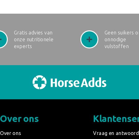
Gratis advies van
Geen suikers o
onze nutritionele
onnodige
experts
vulstoffen
Over ons
Klantense
Over ons
Vraag en antwoor