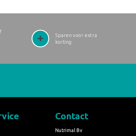
f
Sparen voor extra
korting
rvice
Contact
d
Nutrimal Bv