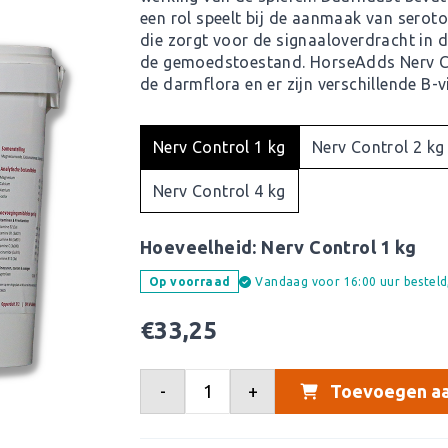
een rol speelt bij de aanmaak van seroto
die zorgt voor de signaaloverdracht in d
de gemoedstoestand. HorseAdds Nerv Co
de darmflora en er zijn verschillende B-
Nerv Control 1 kg
Nerv Control 2 kg
Nerv Control 4 kg
Hoeveelheid:
Nerv Control 1 kg
Vandaag voor 16:00 uur bestel
Op voorraad
€
33,25
-
+
Toevoegen aa