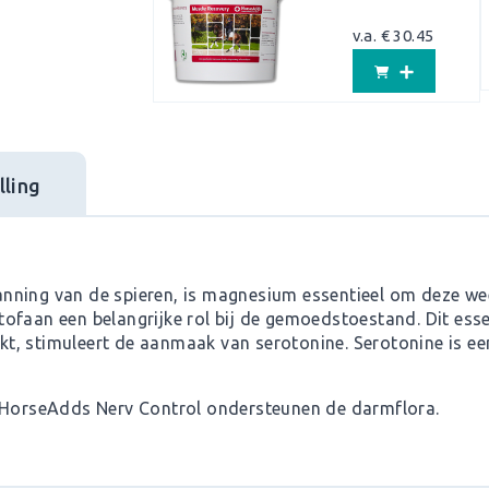
v.a. € 30.45
ling
nning van de spieren, is magnesium essentieel om deze we
ofaan een belangrijke rol bij de gemoedstoestand. Dit esse
, stimuleert de aanmaak van serotonine. Serotonine is een 
n HorseAdds Nerv Control ondersteunen de darmflora.