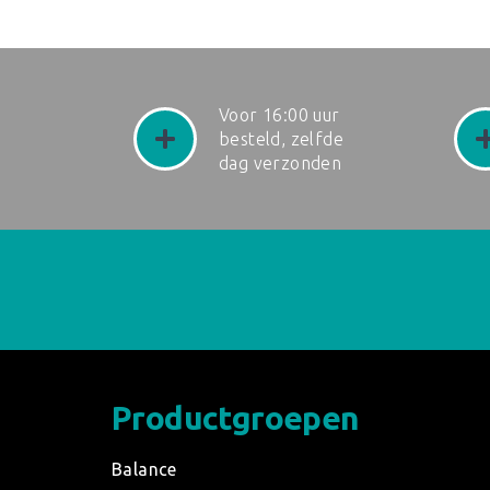
Voor 16:00 uur
besteld, zelfde
dag verzonden
Productgroepen
Balance