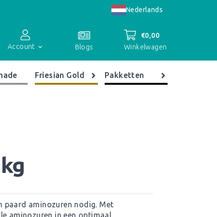
Nederlands
€
0,00
Account
Winkelwagen
Blogs
made
Friesian Gold
Pakketten
Accountoverzicht
Bestellingen
Registreren
 kg
n paard aminozuren nodig. Met
ële aminozuren in een optimaal