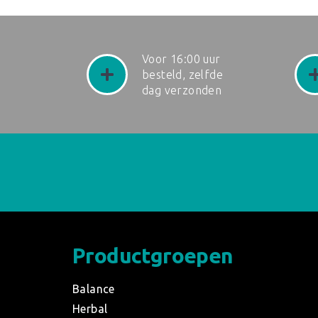
Voor 16:00 uur
besteld, zelfde
dag verzonden
Productgroepen
Balance
Herbal