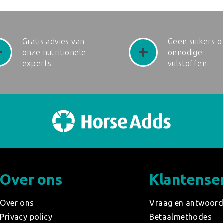
Gratis advies van
Geen suikers o
onze nutritionele
onnodige
experts
vulstoffen
Over ons
Klantense
Over ons
Vraag en antwoor
Privacy policy
Betaalmethodes