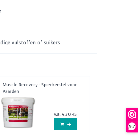
n
dige vulstoffen of suikers
Muscle Recovery - Spierherstel voor
Paarden
v.a. € 30.45
9,7