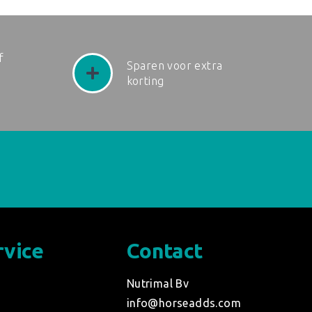
f
Sparen voor extra
korting
rvice
Contact
d
Nutrimal Bv
info@horseadds.com