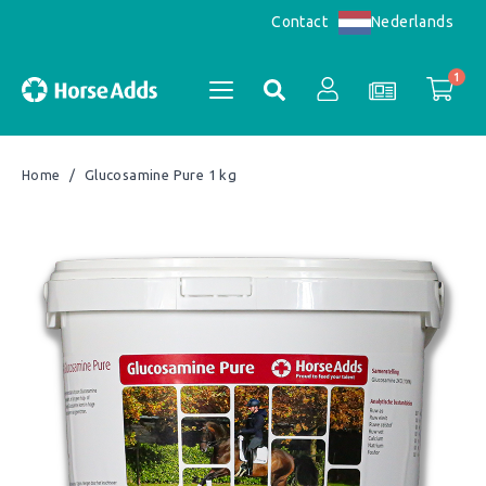
Nederlands
Contact
1
/
Glucosamine Pure 1 kg
Home
Accountoverzicht
Fenegriek zaden 4 kg
×
1 ×
€
25,50
Bestellingen
Registreren
Subtotaal:
€
25,50
Bekijk winkelwagen
Afrekenen