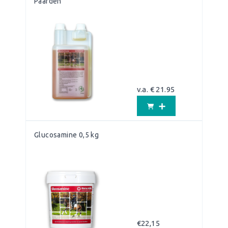
Paarden
v.a. € 21.95
Glucosamine 0,5 kg
€
22,15