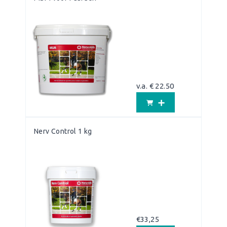
v.a. € 22.50
Nerv Control 1 kg
€
33,25