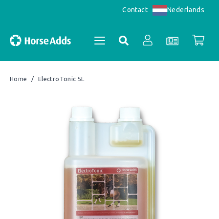
Nederlands
Contact
/
ElectroTonic 5L
Home
Accountoverzicht
Bestellingen
Registreren