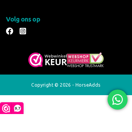
Volg ons op
Copyright © 2026 - HorseAdds
9,7
De waardering van horseadds.com bij
WebwinkelKeur
Reviews
is 9.7/10 gebaseerd op 369 reviews.