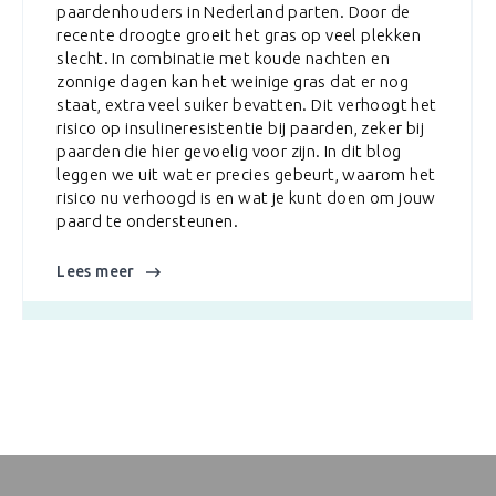
Artrose komt vaak voor bij paarden va
. Door de
hogere leeftijd, maar ook jongere paa
eel plekken
ermee te maken krijgen. In deze blog 
hten en
we wat artrose precies is, hoe je het ku
dat er nog
herkennen en wat je kunt doen om jou
t verhoogt het
ondersteunen met goede zorg en even
en, zeker bij
aanvullingen, zodat hij zich prettiger ka
 dit blog
voelen.
t, waarom het
 doen om jouw
Lees meer