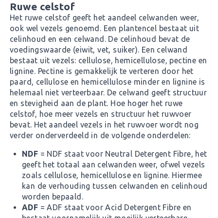
Ruwe celstof
Het ruwe celstof geeft het aandeel celwanden weer,
ook wel vezels genoemd. Een plantencel bestaat uit
celinhoud en een celwand. De celinhoud bevat de
voedingswaarde (eiwit, vet, suiker). Een celwand
bestaat uit vezels: cellulose, hemicellulose, pectine en
lignine. Pectine is gemakkelijk te verteren door het
paard, cellulose en hemicellulose minder en lignine is
helemaal niet verteerbaar. De celwand geeft structuur
en stevigheid aan de plant. Hoe hoger het ruwe
celstof, hoe meer vezels en structuur het ruwvoer
bevat. Het aandeel vezels in het ruwvoer wordt nog
verder onderverdeeld in de volgende onderdelen:
NDF
= NDF staat voor Neutral Detergent Fibre, het
geeft het totaal aan celwanden weer, ofwel vezels
zoals cellulose, hemicellulose en lignine. Hiermee
kan de verhouding tussen celwanden en celinhoud
worden bepaald.
ADF
= ADF staat voor Acid Detergent Fibre en
bestaat voornamelijk uit moeilijk verteerbare