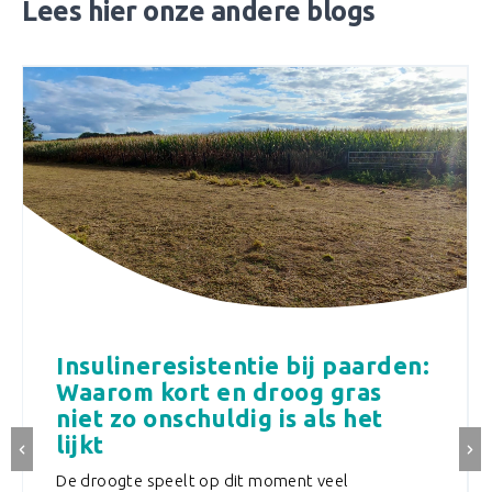
Lees hier onze andere blogs
 paarden:
Artrose bij Paarden:
gras
Herkenning, Zorg en
s het
Ondersteuning
Wanneer jouw paard last heeft van artro
er natuurlijk alles aan doen om hem te
el