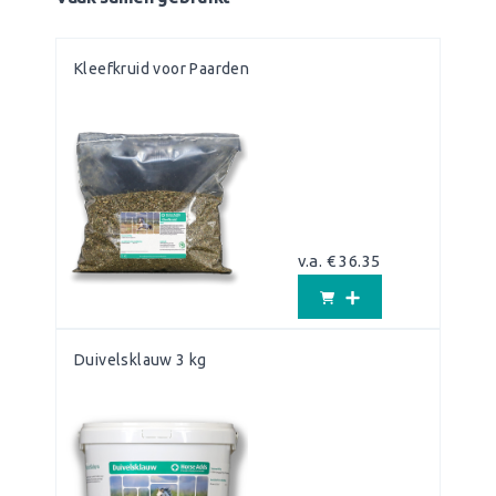
Kleefkruid voor Paarden
v.a. € 36.35
Duivelsklauw 3 kg